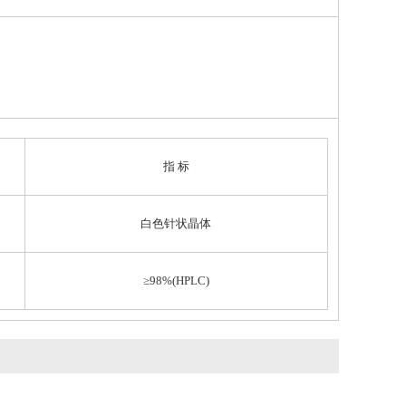
指 标
白色针状晶体
≥98%(HPLC)